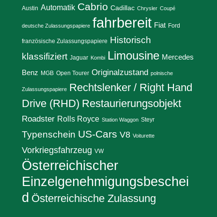
Cabrio
Automatik
Cadillac
Austin
Chrysler
Coupé
fahrbereit
Fiat
Ford
deutsche Zulassungspapiere
Historisch
französische Zulassungspapiere
Limousine
klassifiziert
Mercedes
Jaguar
Kombi
Originalzustand
Benz
MGB
Open Tourer
polnische
Rechtslenker / Right Hand
Zulassungspapiere
Drive (RHD)
Restaurierungsobjekt
Roadster
Rolls Royce
Steyr
Station Waggon
US-Cars
Typenschein
V8
Voiturette
Vorkriegsfahrzeug
VW
Österreichischer
Einzelgenehmigungsbeschei
d
Österreichische Zulassung