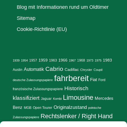
Blog mit Informationen rund um Oldtimer
Sitemap
Cookie-Richtlinie (EU)
Schlüsselwörter:
1959
1966
1983
1957
1963
1968
1939
1954
1967
1973
1975
Cabrio
Automatik
Cadillac
Austin
Chrysler
Coupé
fahrbereit
Fiat
Ford
deutsche Zulassungspapiere
Historisch
französische Zulassungspapiere
Limousine
klassifiziert
Mercedes
Jaguar
Kombi
Originalzustand
Benz
MGB
Open Tourer
polnische
Rechtslenker / Right Hand
Zulassungspapiere
Drive (RHD)
Restaurierungsobjekt