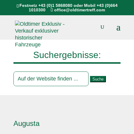
Festnetz
+43 (0)1 5868080
oder Mobil
+43 (0)664
1010300
office@oldtimertreff.com
Suchergebnisse:
Suchen
nach:
Augusta