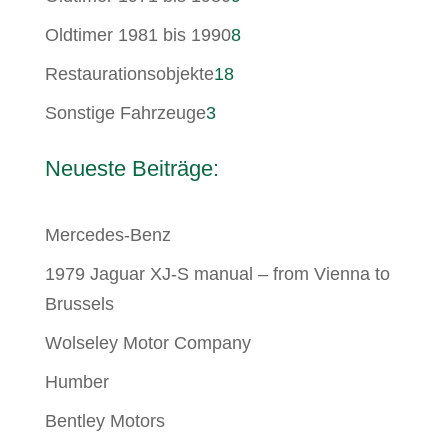
Produkte
8
Oldtimer 1981 bis 1990
8
Produkte
18
Restaurationsobjekte
18
Produkte
3
Sonstige Fahrzeuge
3
Produkte
Neueste Beiträge:
Mercedes-Benz
1979 Jaguar XJ-S manual – from Vienna to
Brussels
Wolseley Motor Company
Humber
Bentley Motors