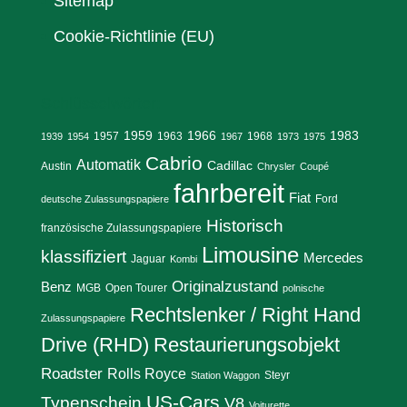
Sitemap
Cookie-Richtlinie (EU)
Schlüsselwörter:
1959
1966
1983
1957
1963
1968
1939
1954
1967
1973
1975
Cabrio
Automatik
Cadillac
Austin
Chrysler
Coupé
fahrbereit
Fiat
Ford
deutsche Zulassungspapiere
Historisch
französische Zulassungspapiere
Limousine
klassifiziert
Mercedes
Jaguar
Kombi
Originalzustand
Benz
MGB
Open Tourer
polnische
Rechtslenker / Right Hand
Zulassungspapiere
Drive (RHD)
Restaurierungsobjekt
Roadster
Rolls Royce
Steyr
Station Waggon
US-Cars
Typenschein
V8
Voiturette